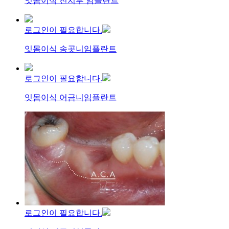
잇몸이식 전치부 임플란트
로그인이 필요합니다.
잇몸이식 송곳니임플란트
로그인이 필요합니다.
잇몸이식 어금니임플란트
로그인이 필요합니다.