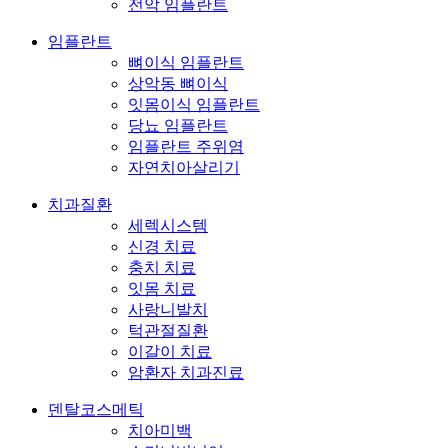
전악 임플란트
임플란트
뼈이식 임플란트
상악동 뼈이식
잇몸이식 임플란트
당뇨 임플란트
임플란트 주위염
자연치아살리기
치과질환
세렉시스템
신경 치료
충치 치료
잇몸 치료
사랑니발치
턱관절질환
이갈이 치료
암환자 치과진료
덴탈코스메틱
치아미백