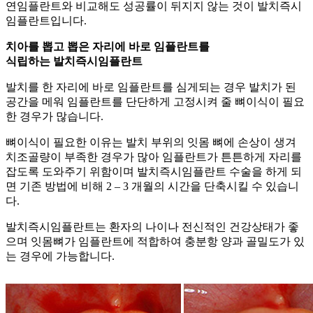
연임플란트와 비교해도 성공률이 뒤지지 않는 것이 발치즉시
임플란트입니다.
치아를 뽑고 뽑은 자리에 바로 임플란트를
식립하는 발치즉시임플란트
발치를 한 자리에 바로 임플란트를 심게되는 경우 발치가 된
공간을 메워
임플란트를 단단하게 고정시켜 줄 뼈이식이 필요
한 경우가 많습니다.
뼈이식이 필요한 이유는 발치 부위의 잇몸 뼈에 손상이 생겨
치조골량이 부족한 경우가 많아 임플란트가 튼튼하게 자리를
잡도록 도와주기 위함이며
발치즉시임플란트 수술을 하게 되
면 기존 방법에 비해 2 – 3 개월의 시간을 단축시킬 수 있습니
다.
발치즉시임플란트는 환자의 나이나 전신적인 건강상태가 좋
으며
잇몸뼈가 임플란트에 적합하여 충분항 양과 골밀도가 있
는 경우에 가능합니다.