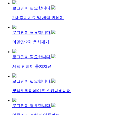
로그인이 필요합니다.
2차 충치치료 및 세렉 인레이
로그인이 필요합니다.
아말감 2차 충치제거
로그인이 필요합니다.
세렉 인레이 충치치료
로그인이 필요합니다.
무삭제라미네이트 스키니비니어
로그인이 필요합니다.