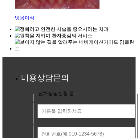
잇몸이식
비용상담문의
전화상담신청 폼