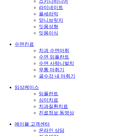
스키니비니어
라미네이트
올세라믹
앞니브릿지
잇몸성형
잇몸이식
수면진료
치과 수면마취
수면 임플란트
수면 사랑니발치
무통 마취기
골수강 내 마취기
임상케이스
임플란트
심미치료
치과질환치료
진료정보 동영상
에이블 고객센터
온라인 상담