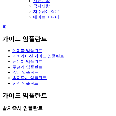
진료예약
공지사항
자주하는 질문
에이블 미디어
홈
가이드 임플란트
에이블 임플란트
네비게이션 가이드 임플란트
원데이 임플란트
무절개 임플란트
앞니 임플란트
발치즉시 임플란트
전악 임플란트
가이드 임플란트
발치즉시 임플란트