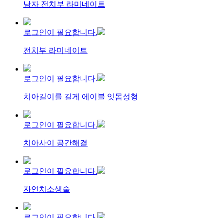
남자 전치부 라미네이트
로그인이 필요합니다.
전치부 라미네이트
로그인이 필요합니다.
치아길이를 길게 에이블 잇몸성형
로그인이 필요합니다.
치아사이 공간해결
로그인이 필요합니다.
자연치소생술
로그인이 필요합니다.