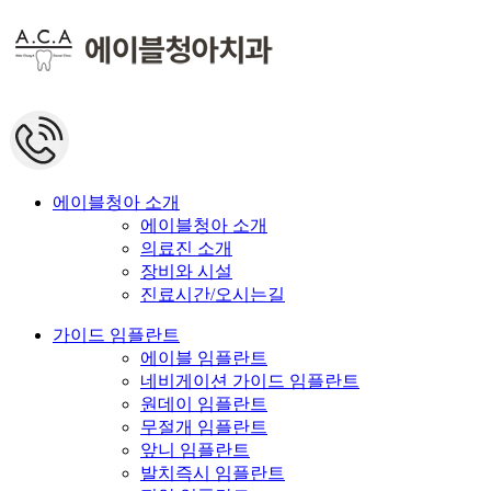
에이블청아 소개
에이블청아 소개
의료진 소개
장비와 시설
진료시간/오시는길
가이드 임플란트
에이블 임플란트
네비게이션 가이드 임플란트
원데이 임플란트
무절개 임플란트
앞니 임플란트
발치즉시 임플란트