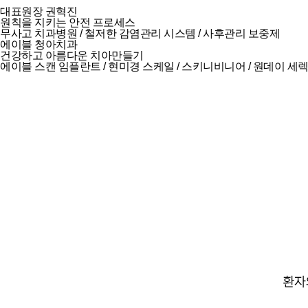
대표원장 권혁진
원칙을 지키는 안전 프로세스
무사고 치과병원 / 철저한 감염관리 시스템 / 사후관리 보중제
에이블 청아치과
건강하고 아름다운 치아만들기
에이블 스캔 임플란트 / 현미경 스케일 / 스키니비니어 / 원데이 세