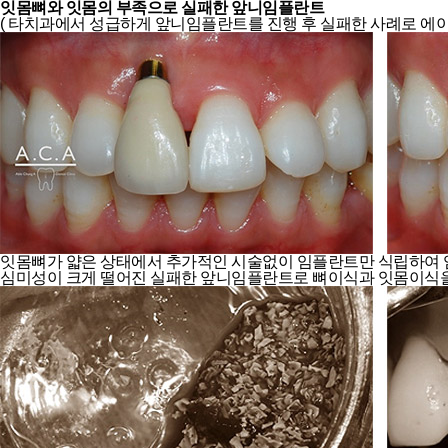
잇몸뼈와 잇몸의 부족으로 실패한 앞니임플란트
( 타치과에서 성급하게 앞니임플란트를 진행 후 실패한 사례로 에
잇몸뼈가 얇은 상태에서 추가적인 시술없이 임플란트만 식립하여
심미성이 크게 떨어진 실패한 앞니임플란트로 뼈이식과 잇몸이식