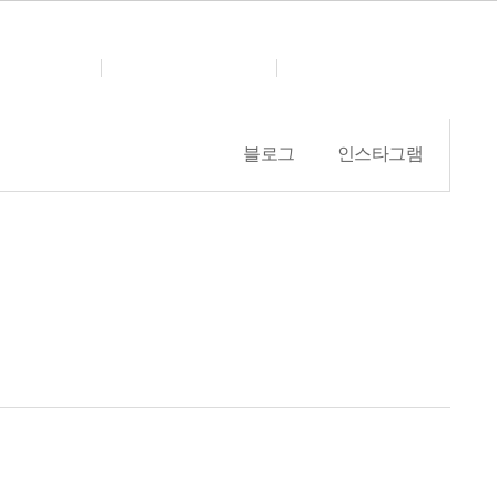
L
면진료
임상케이스
에이블 고객센터
JO
블로그
인스타그램