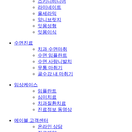
스키니비니어
라미네이트
올세라믹
앞니브릿지
잇몸성형
잇몸이식
수면진료
치과 수면마취
수면 임플란트
수면 사랑니발치
무통 마취기
골수강 내 마취기
임상케이스
임플란트
심미치료
치과질환치료
진료정보 동영상
에이블 고객센터
온라인 상담