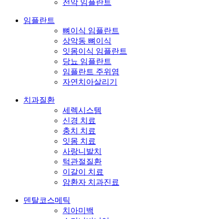
전악 임플란트
임플란트
뼈이식 임플란트
상악동 뼈이식
잇몸이식 임플란트
당뇨 임플란트
임플란트 주위염
자연치아살리기
치과질환
세렉시스템
신경 치료
충치 치료
잇몸 치료
사랑니발치
턱관절질환
이갈이 치료
암환자 치과진료
덴탈코스메틱
치아미백