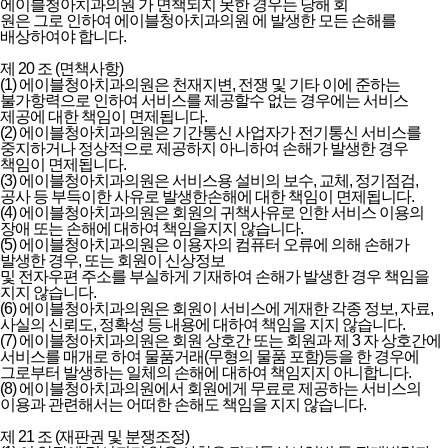
에이블청아치과의원 가 면책되지 못한 경우는 당해 회
원은 그로 인하여 에이블청아치과의원 에 발생한 모든 손해를
배상하여야 합니다.
제 20 조 (면책사항)
(1) 에이블청아치과의원은 천재지변, 전쟁 및 기타 이에 준하는
불가항력으로 인하여 서비스를 제공할수 없는 경우에는 서비스
제공에 대한 책임이 면제됩니다.
(2) 에이블청아치과의원은 기간통신 사업자가 전기통신 서비스를
중지하거나 정상적으로 제공하지 아니하여 손해가 발생한 경우
책임이 면제됩니다.
(3) 에이블청아치과의원은 서비스용 설비의 보수, 교체, 정기점검,
공사 등 부득이한 사유로 발생한손해에 대한 책임이 면제됩니다.
(4) 에이블청아치과의원은 회원의 귀책사유로 인한 서비스 이용의
장애 또는 손해에 대하여 책임을지지 않습니다.
(5) 에이블청아치과의원은 이용자의 컴퓨터 오류에 의해 손해가
발생한 경우, 또는 회원이 신상정보
및 전자우편 주소를 부실하게 기재하여 손해가 발생한 경우 책임을
지지 않습니다.
(6) 에이블청아치과의원은 회원이 서비스에 게재한 각종 정보, 자료,
사실의 신뢰도, 정확성 등 내용에 대하여 책임을 지지 않습니다.
(7) 에이블청아치과의원은 회원 상호간 또는 회원과 제 3 자 상호간에
서비스를 매개로 하여 물품거래(무형의 물품 포함)등을 한 경우에
그로부터 발생하는 일체의 손해에 대하여 책임지지 아니합니다.
(8) 에이블청아치과의원에서 회원에게 무료로 제공하는 서비스의
이용과 관련해서는 어떠한 손해도 책임을 지지 않습니다.
제 21 조 (재판권 및 분쟁조정)