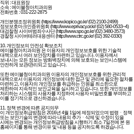
직위 : 대표원장
소속 : 에이블청아치과의원
전화번호 : 031-222-2875
개인분쟁조정위원회 (https://www.kopico.go.kr/ (02) 2100-2499)
정보보호마크인증위원회 (http://www.eprivacy.or.kr/ (02) 580-0533~4)
대검찰청 사이버범죄수사단 (http://www.spo.go.kr/ (02) 3480-3573)
경찰청 사이버테러대응센터 (http://www.ctrc.go.kr/ (02) 392-0330)
10. 개인정보의 안전성 확보조치
에이블청아치과의원 은 이용자의 개인정보보호를 위한 기술적
대책으로서 여러 보안장치를 마련하고 있습니다. 이용자께서
보내시는 모든 정보는 방화벽장치에 의해 보호되는 보안시스템에
안전하게 보관/관리되고 있습니다.
또한 에이블청아치과의원 이용자의 개인정보보호를 위한 관리적
대책으로서 이용자의 개인정보에 대한 접근 및 관리에 필요한 절차를
마련하고, 이용자의 개인정보를 취급하는 인원을 최소한으로
제한하여 지속적인 보안교육을 실시하고 있습니다. 또한 개인정보를
처리하는 시스템의 사용자를 지정하여 사용자 비밀번호를 부여하고
이를 정기적으로 갱신하겠습니다.
11. 정책 변경에 따른 공지의무
이 개인정보취급방침은 2016년 4월 1일에 제정되었으며 법령ㆍ정책
또는 보안기술의 변경에 따라 내용의 추가ㆍ삭제 및 수정이 있을
시에는 변경되는 개인정보취급방침을 시행하기 최소 7일전에 본 원
홈페이지를 통해 변경이유 및 내용 등을 공지하도록 하겠습니다.