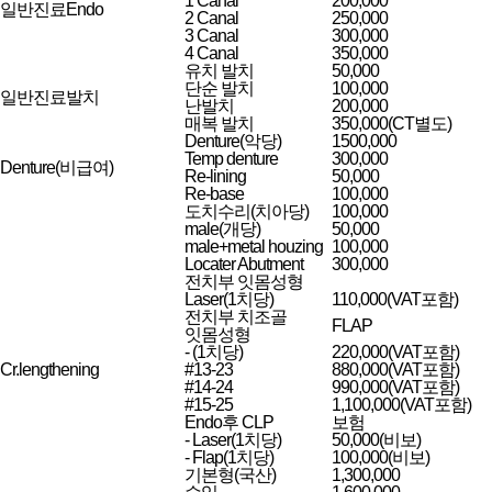
1 Canal
200,000
일반진료Endo
2 Canal
250,000
3 Canal
300,000
4 Canal
350,000
유치 발치
50,000
단순 발치
100,000
일반진료발치
난발치
200,000
매복 발치
350,000(CT별도)
Denture(악당)
1500,000
Temp denture
300,000
Denture(비급여)
Re-lining
50,000
Re-base
100,000
도치수리(치아당)
100,000
male(개당)
50,000
male+metal houzing
100,000
Locater Abutment
300,000
전치부 잇몸성형
Laser(1치당)
110,000(VAT포함)
전치부 치조골
FLAP
잇몸성형
- (1치당)
220,000(VAT포함)
Cr.lengthening
#13-23
880,000(VAT포함)
#14-24
990,000(VAT포함)
#15-25
1,100,000(VAT포함)
Endo후 CLP
보험
- Laser(1치당)
50,000(비보)
- Flap(1치당)
100,000(비보)
기본형(국산)
1,300,000