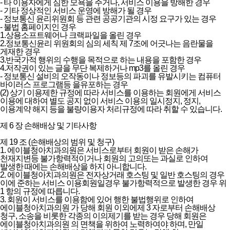
- 타 이용자에게 심한 모욕을 주거나, 서비스 이용을 방해한 경우
- 기타 정상적인 서비스 운영에 방해가 될 경우
- 정보통신 윤리위원회 등 관련 공공기관의 시정 요구가 있는 경우
- 불법 홈페이지인 경우
1.상용소프트웨어나 크랙파일을 올린 경우
2.정보통신윤리 위원회의 심의 세칙 제 7조에 어긋나는 음란물을
게재한 경우
3.반국가적 행위의 수행을 목적으로 하는 내용을 포함한 경우
4.저작권이 있는 글을 무단 복제하거나 mp3를 올린 경우
- 정보통신 설비의 오작동이나 정보등의 파괴를 유발시키는 컴퓨터
바이러스 프로그램등 을유포하는 경우
(2) 상기 이용제한 규정에 따라 서비스를 이용하는 회원에게 서비스
이용에 대하여 별도 공지 없이 서비스 이용의 일시정지, 정지,
이용계약 해지 등을 불량이용자 처리규정에 따라 취할 수 있습니다.
제 6 장 손해배상 및 기타사항
제 19 조 (손해배상의 범위 및 청구)
1. 에이블청아치과의원은 서비스로부터 회원이 받은 손해가
천재지변등 불가항력적이거나 회원의 고의또는 과실로 인하여
발생한 때에는 손해배상을 하지 아니합니다.
2. 에이블청아치과의원은 전자상거래 호스팅 및 일반 호스팅의 경우
이에 준하는 서비스 이용회원일경우 불가항력적으로 발생한 경우 위
1 항의 규정에 따릅니다.
3. 회원이 서비스를 이용함에 있어 행한 불법행위로 인하여
에이블청아치과의원 가 당해 회원 이외에제 3 자로부터 손해배상
청구, 소송을 비롯한 각종의 이의제기를 받는 경우 당해 회원은
에이블청아치과의원 의 면책을 위하여 노력하여야 하며, 만일