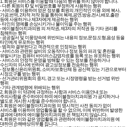
1. 회원은 서비스를 이용할 때 다음의 행위를 하지 않아야 합니다.
- 다른 회원의 ID 및 비밀번호를 부정하게 사용하는 행위
- 서비스를 이용하여 얻은 정보를 회원의 개인적인 이용 외에 복사,
가공,번역, 2차적 저작 등을 통하여 복제,공연,방송,전시,배포,출판
등에 사용하거나 제3자에게 제공하는 행위
- 타인의 명예를 손상시키거나 불이익을 주는 행위
- 에이블청아치과의원 의 저작권, 제3자의 저작권 등 기타 권리를
침해하는 행위
- 공공질서 및 미풍양속에 위반되는 내용의 정보,문장,도형,음성 등을
타인에게 유포하는 행위
- 범죄와 결부된다고 객관적으로 인정되는 행위
- 서비스와 관련된 설비의 오동작이나 정보 등의 파괴 및 혼란을
유발시키는 컴퓨터 바이러스감염자료를 등록 또는 유포하는 행위
- 서비스의 안정적 운영을 방해할 수 있는 정보를 전송하거나
수신자의 의사에 반하여 광고성정보를 전송하는 행위
- 정보통신윤리위원회, 소비자보호단체 등 공신력 있는 기관으로부터
시정요구를 받는 행위
- 선거관리위원회의 중지, 경고 또는 시정명령을 받는 선거법 위반
행위
- 기타 관계법령에 위배되는 행위
2. 회원은 이 약관에 규정하는 사항과 서비스 이용안내 또는
주의사항을 준수하여야 하며 에이블청아치과의원 가 공지하거나
별도로 게시한 사항을 준수하여야 합니다.
3. 회원은 에이블청아치과의원 의 명시적인 사전 동의가 없이
서비스를 이용하여 영업활동을 할 수 없으며, 이에 위반하여 발생한
결과에 대하여 에이블청아치과의원 은 책임지지 않습니다.
4. 회원은 이와 같은 영업활동과 관련하여 에이블청아치과의원 에
대하여 손해배상의무를 집니다.