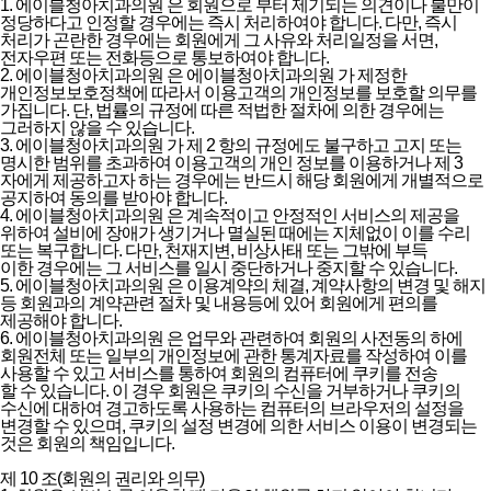
1. 에이블청아치과의원 은 회원으로 부터 제기되는 의견이나 불만이
정당하다고 인정할 경우에는 즉시 처리하여야 합니다. 다만, 즉시
처리가 곤란한 경우에는 회원에게 그 사유와 처리일정을 서면,
전자우편 또는 전화등으로 통보하여야 합니다.
2. 에이블청아치과의원 은 에이블청아치과의원 가 제정한
개인정보보호정책에 따라서 이용고객의 개인정보를 보호할 의무를
가집니다. 단, 법률의 규정에 따른 적법한 절차에 의한 경우에는
그러하지 않을 수 있습니다.
3. 에이블청아치과의원 가 제 2 항의 규정에도 불구하고 고지 또는
명시한 범위를 초과하여 이용고객의 개인 정보를 이용하거나 제 3
자에게 제공하고자 하는 경우에는 반드시 해당 회원에게 개별적으로
공지하여 동의를 받아야 합니다.
4. 에이블청아치과의원 은 계속적이고 안정적인 서비스의 제공을
위하여 설비에 장애가 생기거나 멸실된 때에는 지체없이 이를 수리
또는 복구합니다. 다만, 천재지변, 비상사태 또는 그밖에 부득
이한 경우에는 그 서비스를 일시 중단하거나 중지할 수 있습니다.
5. 에이블청아치과의원 은 이용계약의 체결, 계약사항의 변경 및 해지
등 회원과의 계약관련 절차 및 내용등에 있어 회원에게 편의를
제공해야 합니다.
6. 에이블청아치과의원 은 업무와 관련하여 회원의 사전동의 하에
회원전체 또는 일부의 개인정보에 관한 통계자료를 작성하여 이를
사용할 수 있고 서비스를 통하여 회원의 컴퓨터에 쿠키를 전송
할 수 있습니다. 이 경우 회원은 쿠키의 수신을 거부하거나 쿠키의
수신에 대하여 경고하도록 사용하는 컴퓨터의 브라우저의 설정을
변경할 수 있으며, 쿠키의 설정 변경에 의한 서비스 이용이 변경되는
것은 회원의 책임입니다.
제 10 조(회원의 권리와 의무)