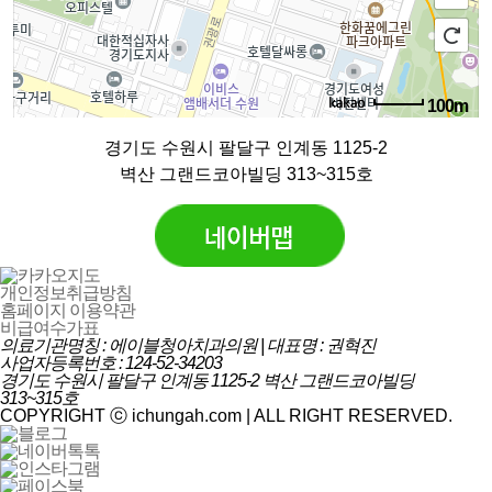
100m
로드뷰
길찾기
지도 크게 보기
경기도 수원시 팔달구 인계동 1125-2
벽산 그랜드코아빌딩 313~315호
개인정보취급방침
홈페이지 이용약관
비급여수가표
의료기관명칭 : 에이블청아치과의원 | 대표명 : 권혁진
사업자등록번호 : 124-52-34203
경기도 수원시 팔달구 인계동 1125-2 벽산 그랜드코아빌딩
313~315호
COPYRIGHT ⓒ ichungah.com | ALL RIGHT RESERVED.