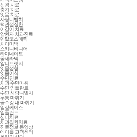
신경 치료
충치 치료
잇몸 치료
사랑니발치
턱관절질환
이갈이 치료
암환자 치과진료
덴탈코스메틱
치아미백
스키니비니어
라미네이트
올세라믹
앞니브릿지
잇몸성형
잇몸이식
수면진료
치과 수면마취
수면 임플란트
수면 사랑니발치
무통 마취기
골수강 내 마취기
임상케이스
임플란트
심미치료
치과질환치료
진료정보 동영상
에이블 고객센터
온라인 상담