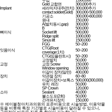
수입
1,600,000
Gold 교합면
300,000추가
Implant
세라믹지대주(전치)
300,000추가
contact solder(Gold)
300,000-500,000
기공소
300,000-600,000
원내
150,000
A(발치동시,gap)
300,000
B
500,000
뼈이식
Socket lift
500,000
Ridge split
1000,000
Sinus lift
1500,000
FGG
50~200
CTG(Root
잇몸이식
50~200
coverage:1치)
CTG(임플란트시)
50~200
교정발치
50,000
교정
교정 Screw
150,000
Window opening
300,000
이갈이 장치(일반)
400,000
장치
악관절 장치
60~80
이갈이장치+보톡스
500,000(300,000)
유치 레진
50,000
SP Crown
120,000
소아
Sealant
40,000
불소도포(2회)
50,000
간격유지장치
150,000
※ 에이블청아치과의원의 표준비용으로 시술방법, 이용약물
등을 비롯해 특정 기간별로 시술비용이 달라질 수 있으니,