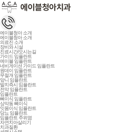
에이블청아 소개
에이블청아 소개
의료진 소개
장비와 시설
진료시간/오시는길
가이드 임플란트
에이블 임플란트
네비게이션 가이드 임플란트
원데이 임플란트
무절개 임플란트
앞니 임플란트
발치즉시 임플란트
전악 임플란트
임플란트
뼈이식 임플란트
상악동 뼈이식
잇몸이식 임플란트
당뇨 임플란트
임플란트 주위염
자연치아살리기
치과질환
세렉시스템