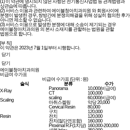
(1) 이 약관에 명시되지 않은 사항은 전기통신사업법 등 관계법령과
상관습에 따릅니다.
(2) 서비스 이용과 관련하여 에이블청아치과의원 와 회원사이에
분쟁이 발생한 경우, 쌍방간에 분쟁의해결을 위해 성실히 협의한 후가
아니면 제소할 수 없습니다.
(3) 서비스 이용으로 발생한 분쟁에 대해 소송이 제기되는 경우
에이블청아치과의원 의 본사 소재지를 관할하는 법원을 관할
법원으로 합니다.
[부 칙]
이 약관은 2023년 7월 1일부터 시행합니다.
닫기
닫기
에이블청아치과의원
비급여 수가표
비급여 수가표 (단위 : 원)
술식
분류
수가
Panorama
10,000(비급여)
X-Ray
CT
100,000
scaling
60,000(비급여)
Scaling
마취스켈링
악당 20,000
Cervical Resin
80,000
구치
120,000
Resin
전치
120,000
전치(절단연포함)
160,000
Proximal R.F(1치당)
160,000-200,000